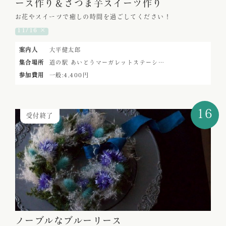
ース作り＆さつま芋スイーツ作り
お花やスイーツで癒しの時間を過ごしてください！
11/16 ×
案内人
大平健太郎
集合場所
道の駅 あいとうマーガレットステーシ…
参加費用
一般:4,400円
16
受付終了
ノーブルなブルーリース