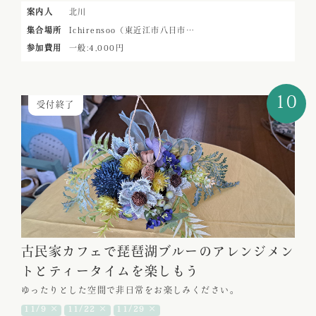
案内人
北川
集合場所
Ichirensoo（東近江市八日市…
参加費用
一般:4,000円
10
受付終了
古民家カフェで琵琶湖ブルーのアレンジメン
トとティータイムを楽しもう
ゆったりとした空間で非日常をお楽しみください。
11/9 ×
11/22 ×
11/29 ×