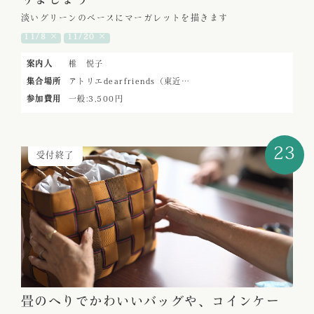
りましょう
淡いグリーンのベースにマーガレットを描きます
11/8 ×
11/20 ×
案内人
椎 悦子
集合場所
アトリエdearfriends（東近…
参加費用
一般:3,500円
23
受付終了
畳のへりでかわいいバッグや、コインケー