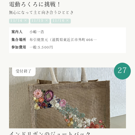
電動ろくろに挑戦！
無心になって土と向き合うひととき
11/14 ×
11/15 ×
11/16 ×
案内人
小嶋一浩
集合場所
布引焼窯元（滋賀県東近江市外町466…
参加費用
一般:5,500円
27
受付終了
インドリボンのジュートバック