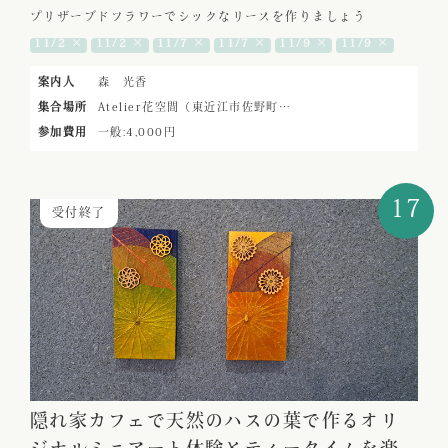
プリザーブドフラワーでシックなリースを作りましょう
11/2 ×
11/2 ×
11/7 ×
11/7 ×
11/9 ×
11/9 ×
案内人
森 光香
集合場所
Atelier花空間（東近江市佐野町…
参加費用
一般:4,000円
17
受付終了
隠れ家カフェで天然のハスの葉で作るオリ