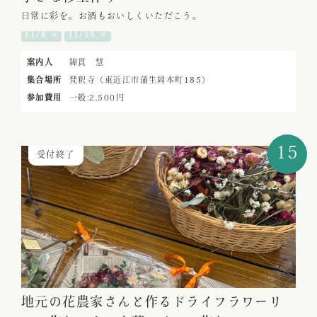
日常に彩を。お酒もおいしくいただこう。
11/8 ×
11/15 ×
案内人
綿貫 慧
集合場所
梵釈寺（東近江市蒲生岡本町185）
参加費用
一般:2,500円
15
受付終了
地元の花農家さんと作るドライフラワーリ