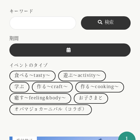
キーワード
検索
期間
イベントのタイプ
食べる～tasty～
遊ぶ～activity～
学ぶ
作る～craft～
作る～cooking～
癒す～feeling&body～
お子さまと
オバマジョカーニバル（コラボ）