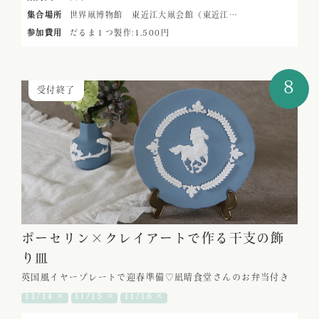
集合場所
世界凧博物館 東近江大凧会館（東近江…
参加費用
だるま１つ製作:1,500円
8
受付終了
ポーセリン×クレイアートで作る干支の飾
り皿
英国風イヤープレートで迎春準備♡凪晴食堂さんのお弁当付き
11/14 ×
11/15 ×
11/16 ×