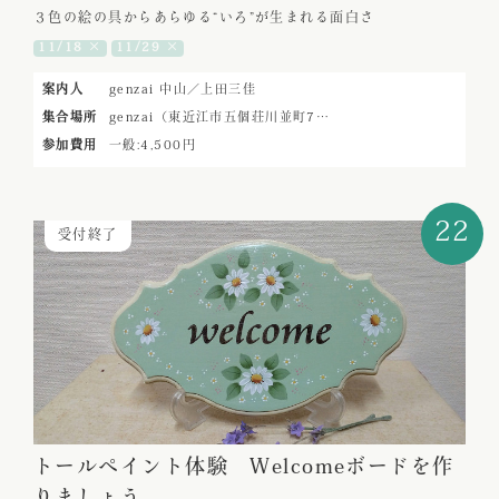
３色の絵の具からあらゆる“いろ”が生まれる面白さ
11/18 ×
11/29 ×
案内人
genzai 中山／上田三佳
集合場所
genzai（東近江市五個荘川並町7…
参加費用
一般:4,500円
22
受付終了
トールペイント体験 Welcomeボードを作