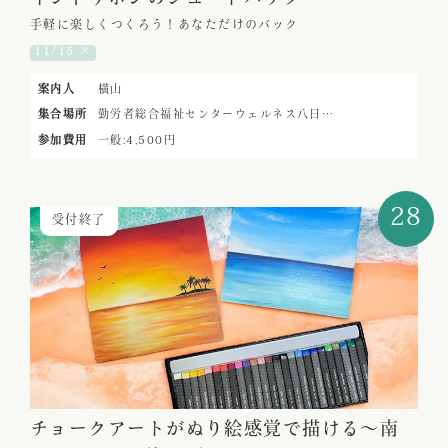
手軽に楽しくつくろう！あなただけのバック
11/15 ×
案内人
横山
集合場所
勤労者総合福祉センターウェルネス八日…
参加費用
一般:4,500円
28
受付終了
チョークアートがぬり絵感覚で描ける～南