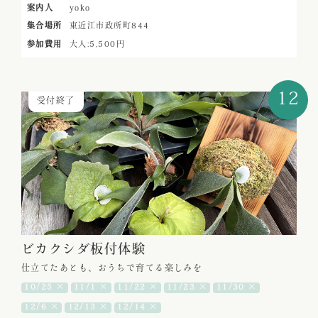
案内人
yoko
集合場所
東近江市政所町844
参加費用
大人:5,500円
12
受付終了
ビカクシダ板付体験
仕立てたあとも、おうちで育てる楽しみを
10/25 ×
11/1 ×
11/22 ×
11/23 ×
11/30 ×
12/6 ×
12/13 ×
12/14 ×