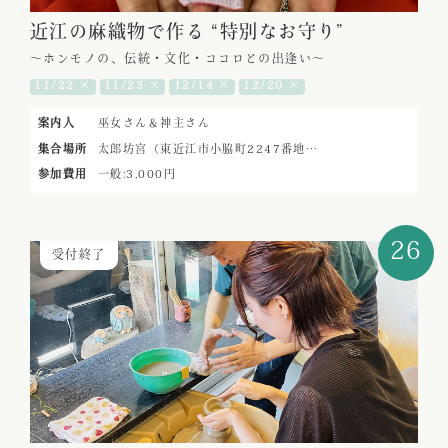
近江の麻織物で作る “特別なお守り”
～ホンモノの、伝統・文化・ココロとの出逢い～
11/22 ×
11/23 ×
12/14 ×
12/20 ×
案内人
巫女さん＆神主さん
集合場所
太郎坊宮（東近江市小脇町2247番地…
参加費用
一般:3,000円
26
受付終了