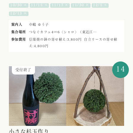
10/30 ×
11/15 ×
11/17 ×
11/30 ×
12/5 ×
12/13 ×
案内人
中嶋 ゆう子
集合場所
つなぐカフェ4∞6〈シャロ〉（東近江…
参加費用
信楽焼の鉢の寄せ植え:3,800円
自立リースの寄せ植
え:4,800円
14
受付終了
小さな杉玉作り