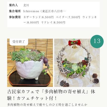
案内人
北川
集合場所
Ichirensoo（東近江市八日市…
参加費用
ネザーランド:6,500円
ベイチー:7,500円
ウィリンキ
ー:8,000円
リドレイ:8,500円
13
受付終了
古民家カフェで『多肉植物の寄せ植え』体
験！カフェチケット付！
多肉植物の寄せ植えで癒やしのひと時を過ごしませんか