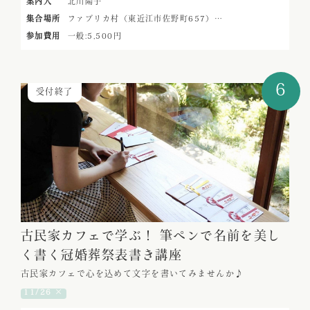
案内人
北川陽子
集合場所
ファブリカ村（東近江市佐野町657）…
参加費用
一般:5,500円
6
受付終了
古民家カフェで学ぶ！ 筆ペンで名前を美し
く書く冠婚葬祭表書き講座
古民家カフェで心を込めて文字を書いてみませんか♪
11/26 ×