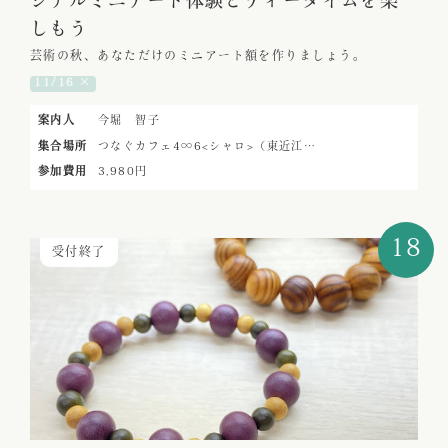
ジナルミニアート体験とティータイムを楽
しもう
芸術の秋、あなただけのミニアート額を作りましょう。
11/16 ×
案内人
今堀 智子
集合場所
つなぐカフェ4∞6<シャロ>（東近江…
参加費用
3,980円
18
受付終了