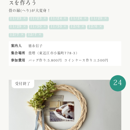
スを作ろう
畳の縁(へり)が大変身！
11/23 ×
11/23 ×
11/24 ×
11/24 ×
11/29 ×
11/29 ×
11/30 ×
11/30 ×
12/6 ×
12/6 ×
12/7 ×
12/7 ×
案内人
徳永信子
集合場所
畳増（東近江市小脇町778-3）
参加費用
バッグ作り:5,800円
コインケース作り:1,500円
24
受付終了