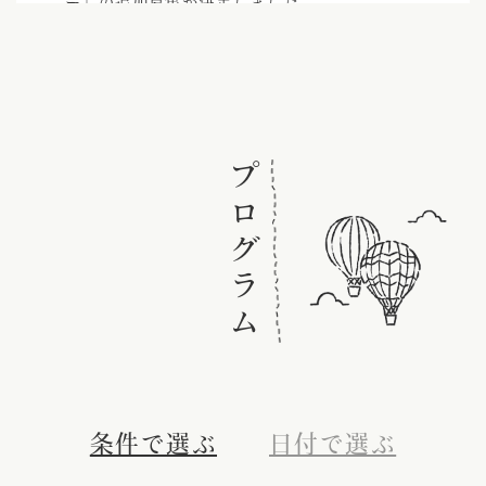
ー」の追加募集が決定しました。
「びわ湖東近江バルーンフェスタ2025」とのコラ
ボにて、熱気球体験搭乗の追加開催が決定しまし
た！(2025.10.24更新)
2番「ホントは教えたくないけど・・パッタイの作
プログラム
り方 教えます！」抽選申込期間変更のお知らせ
(2025.10.24更新)
59番・65番・94番 追加募集決定！(追加の予約
受付は10月25日お昼12:00から開始します）
予約受付は、10月11日(土) お昼12:00 から開始
します。
条件で選ぶ
日付で選ぶ