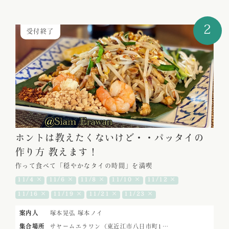
2
受付終了
ホントは教えたくないけど・・パッタイの
作り方 教えます！
作って食べて「穏やかなタイの時間」を満喫
11/4 ×
11/6 ×
11/8 ×
11/10 ×
11/12 ×
11/16 ×
11/19 ×
11/21 ×
11/23 ×
案内人
塚本晃弘
塚本ノイ
集合場所
サヤームエラワン（東近江市八日市町1…