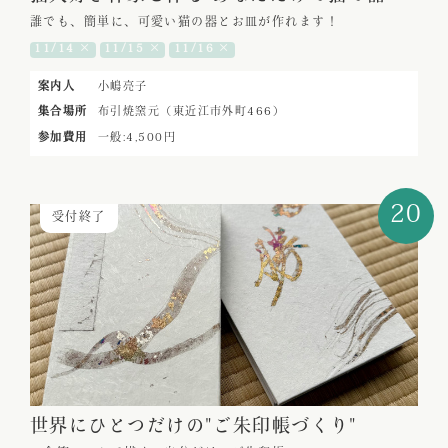
誰でも、簡単に、可愛い猫の器とお皿が作れます！
11/14 ×
11/15 ×
11/16 ×
案内人
小嶋亮子
集合場所
布引焼窯元（東近江市外町466）
参加費用
一般:4,500円
20
受付終了
世界にひとつだけの"ご朱印帳づくり"