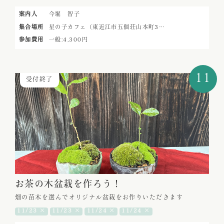
案内人
今堀 智子
集合場所
星の子カフェ（東近江市五個荘山本町3…
参加費用
一般:4,300円
11
受付終了
お茶の木盆栽を作ろう！
畑の苗木を選んでオリジナル盆栽をお作りいただきます
11/23 ×
11/23 ×
11/24 ×
11/24 ×