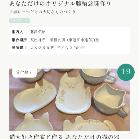
あなただけのオリジナル腕輪念珠作り
世界に一つだけの大切なものづくり
11/22 ×
案内人
藤澤弘昭
集合場所
瓦屋禅寺 庫裡玄関（東近江市建部瓦屋…
参加費用
大人:3,500円
子ども:2,500円
19
受付終了
猫大好き作家と作る あなただけの猫の器