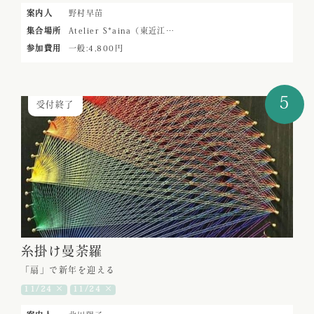
案内人
野村早苗
集合場所
Atelier S*aina（東近江…
参加費用
一般:4,800円
5
受付終了
糸掛け曼荼羅
「扇」で新年を迎える
11/24 ×
11/24 ×