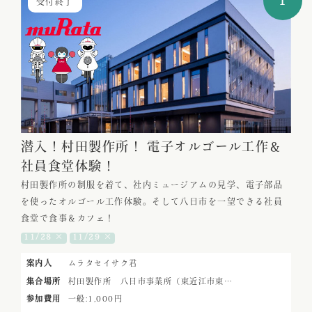
1
受付終了
潜入！村田製作所！ 電子オルゴール工作＆
社員食堂体験！
村田製作所の制服を着て、社内ミュージアムの見学、電子部品
を使ったオルゴール工作体験。そして八日市を一望できる社員
食堂で食事＆カフェ！
11/28 ×
11/29 ×
案内人
ムラタセイサク君
集合場所
村田製作所 八日市事業所（東近江市東…
参加費用
一般:1,000円