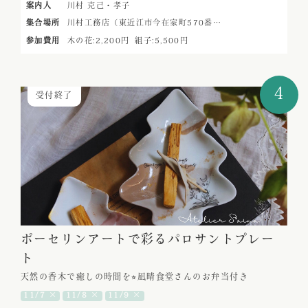
案内人
川村 克己・孝子
集合場所
川村工務店（東近江市今在家町570番…
参加費用
木の花:2,200円
組子:5,500円
4
受付終了
ポーセリンアートで彩るパロサントプレー
ト
天然の香木で癒しの時間を⭐︎凪晴食堂さんのお弁当付き
11/7 ×
11/8 ×
11/9 ×