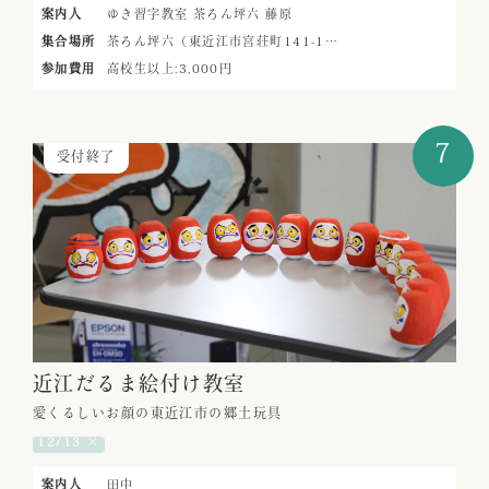
案内人
ゆき習字教室
茶ろん坪六 藤原
集合場所
茶ろん坪六（東近江市宮荘町141-1…
参加費用
高校生以上:3,000円
7
受付終了
近江だるま絵付け教室
愛くるしいお顔の東近江市の郷土玩具
12/13 ×
案内人
田中