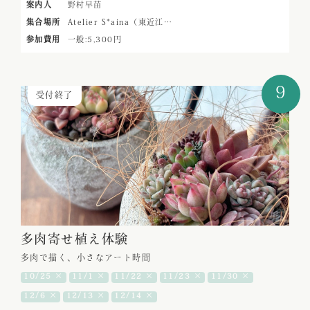
案内人
野村早苗
集合場所
Atelier S*aina（東近江…
参加費用
一般:5,300円
9
受付終了
多肉寄せ植え体験
多肉で描く、小さなアート時間
10/25 ×
11/1 ×
11/22 ×
11/23 ×
11/30 ×
12/6 ×
12/13 ×
12/14 ×