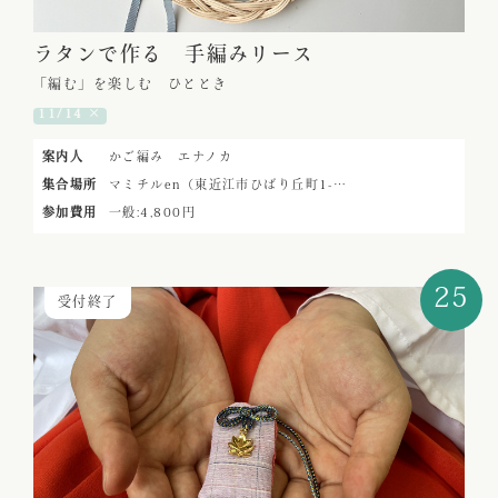
ラタンで作る 手編みリース
「編む」を楽しむ ひととき
11/14 ×
案内人
かご編み エナノカ
集合場所
マミチルen（東近江市ひばり丘町1-…
参加費用
一般:4,800円
25
受付終了