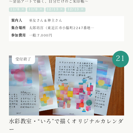
～金箔アートで描く、自分だけのご朱印帳～
11/8 ×
11/8 ×
12/13 ×
12/13 ×
案内人
巫女さん＆神主さん
集合場所
太郎坊宮（東近江市小脇町2247番地…
参加費用
一般:7,000円
21
受付終了
水彩教室・“いろ”で描くオリジナルカレンダ
ー